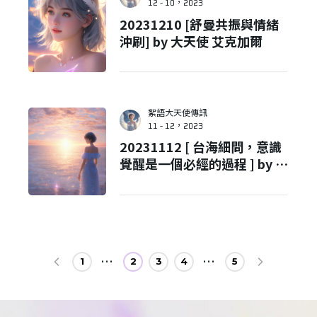
12 - 10，2023
20231210 [舒曼共振與情緒
沖刷] by 大天使 艾克加爾
絮語大天使傳訊
11 - 12，2023
20231112 [ 台海細問，意識
覺醒是一個必經的過程 ] by 佛
陀
1
2
3
4
5