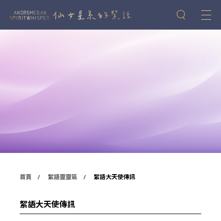
首頁
絮語靈靈區
絮語大天使傳訊