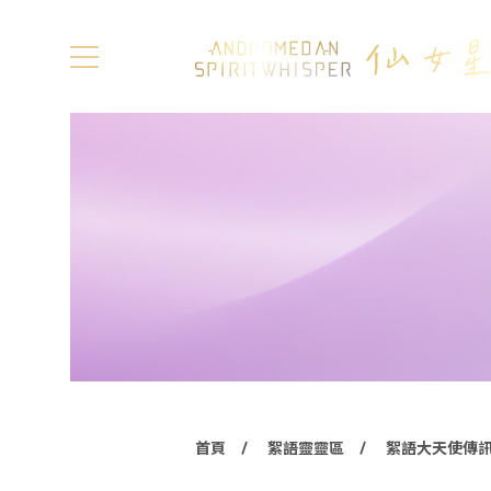
首頁
絮語靈靈區
絮語大天使傳