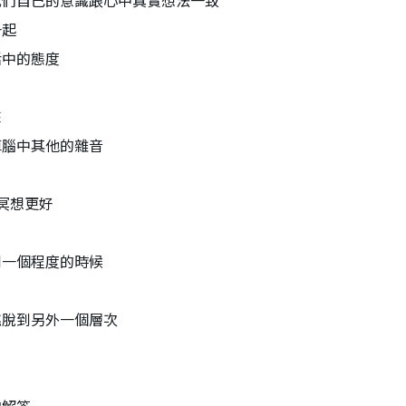
我們自己的意識跟心中真實想法一致
一起
活中的態度
來
掉腦中其他的雜音
冥想更好
到一個程度的時候
跳脫到另外一個層次