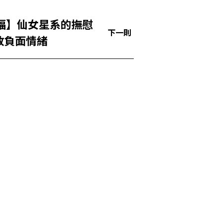
福】仙女星系的撫慰
下一則
放負面情緒