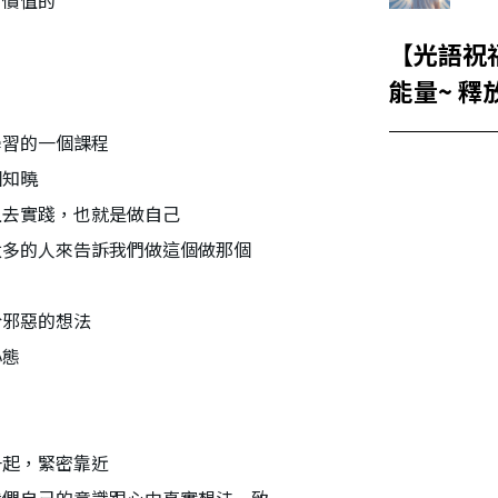
有價值的
【光語祝
能量~ 釋
學習的一個課程
個知曉
且去實踐，也就是做自己
太多的人來告訴我們做這個做那個
於邪惡的想法
心態
一起，緊密靠近