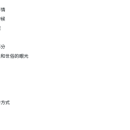
事情
時候
起
部分
法和世俗的眼光
的方式