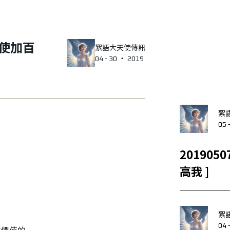
絮語大天使傳訊
04 - 30 ‧ 2019
絮
05 
20190507 [ 冥想練習 – 
高我 ]
絮
04 