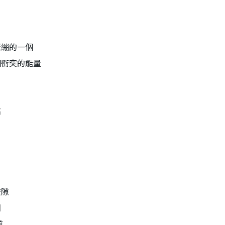
緊繃的一個
個衝突的能量
高
嫌隙
國
前