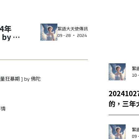
絮語大天使傳訊
by 佛
09 - 28 ‧ 2024
絮
10 
量狂暴期 ] by 佛陀
20241027 [ 靈魂是有
的，三年大
事情
天使 海
絮
09 