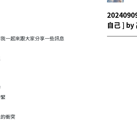
20240909 [ 看見自己，
自己 ] by
請我一起來跟大家分享一些訊息
程
的
的緊
型的衝突