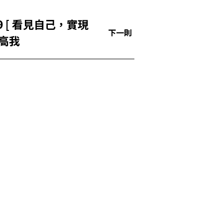
實現
下一則
 高我