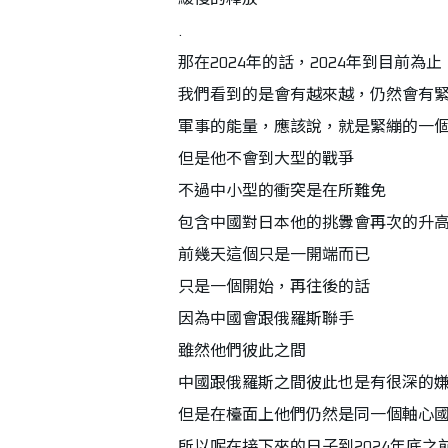
.
那在2024年的話，2024年到目前為止
我們看到的是會有越來越，仍然會有
軍事的能量，應該說，就是緊繃的一
但是他不會到大型的戰爭
不過中小型的衝突是在所難免
包含中國對日本他的挑釁會再次的升
前幾天這個只是一開端而已
只是一個開始，再往後的話
因為中國會跟俄羅斯聯手
雖然他們彼此之間
中國跟俄羅斯之間彼此也是有很深的
但是在檯面上他們仍然是同一個軸心
所以呢在接下來的日子到2024年底之