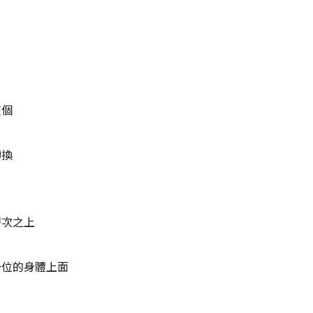
整個
轉換
層次之上
一位的身體上面