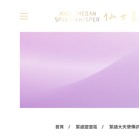
首頁
絮語靈靈區
絮語大天使傳