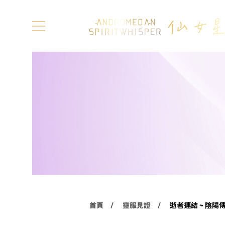
首頁
靈服見證
逝者連結 ~ 陰陽