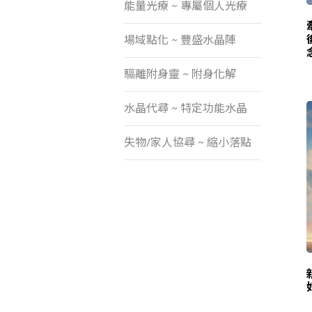
能量光療 ~ 專屬個人光療
牽
場域點化 ~ 豐盛水晶陣
驅離附身靈 ~ 附身化解
水晶代尋 ~ 特定功能水晶
失物/家人協尋 ~ 縮小落點