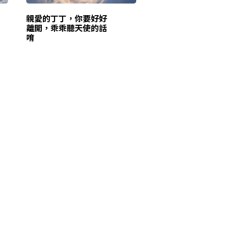
親愛的丁丁，你要好好
離開，乖乖聽天使的話
唷