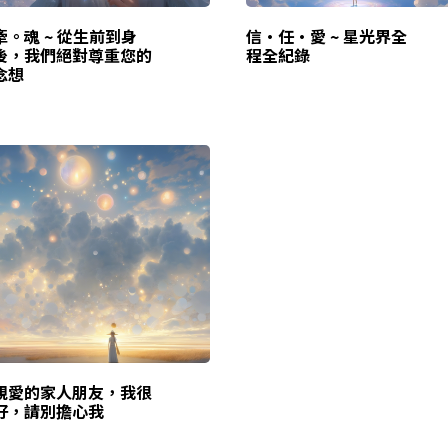
。魂 ~ 從生前到身
信•任•愛 ~ 星光界全
後，我們絕對尊重您的
程全紀錄
念想
親愛的家人朋友，我很
好，請別擔心我