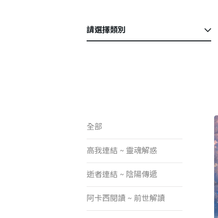
請選擇類別
全部
高我連結 ~ 靈魂解惑
逝者連結 ~ 陰陽傳遞
阿卡西閱讀 ~ 前世解讀