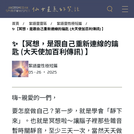
首頁
絮語靈靈區
絮語靈性極短篇
✨【冥想，是跟自己重新連線的鑰匙 (大天使加百利傳訊) 】
✨【冥想，是跟自己重新連線的鑰
匙 (大天使加百利傳訊) 】
絮語靈性極短篇
05 - 26 ‧ 2025
嗨~親愛的一們，
要怎麼做自己？第一步，就是學會「靜下
來」。也就是冥想啦～讓腦子裡那些雜音
暫時關靜音，至少三天一次，當然天天做