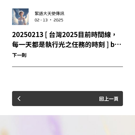
絮語大天使傳訊
02 - 13 ‧ 2025
20250213 [ 台灣2025目前時間線，
每一天都是執行光之任務的時刻 ] by
高我
下一則
回上一頁