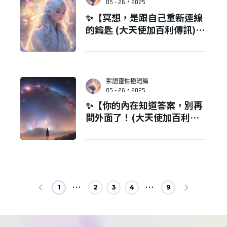
05 - 26，2025
✨【冥想，是跟自己重新連線
的鑰匙 (大天使加百利傳訊)
】
絮語靈性極短篇
05 - 26，2025
✨【你的內在知道答案，別再
問外面了！(大天使加百利傳
訊) 】
1
2
3
4
9