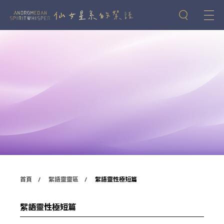
首頁
絮語靈靈區
絮語靈性極短篇