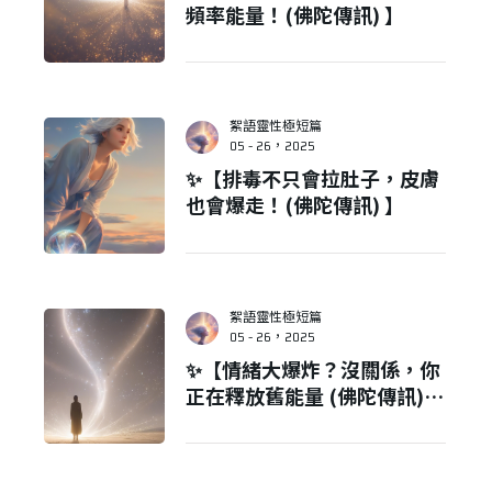
頻率能量！(佛陀傳訊) 】
絮語靈性極短篇
05 - 26，2025
✨【排毒不只會拉肚子，皮膚
也會爆走！(佛陀傳訊) 】
絮語靈性極短篇
05 - 26，2025
✨【情緒大爆炸？沒關係，你
正在釋放舊能量 (佛陀傳訊)
】